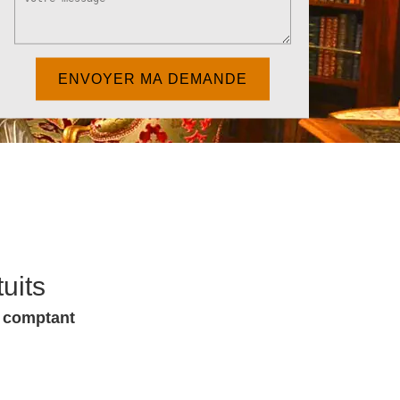
uits
u comptant