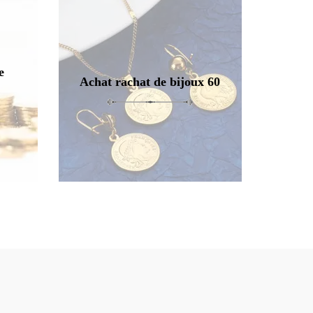
e
Achat rachat de bijoux 60