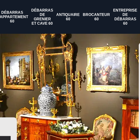
DÉBARRAS
ENTREPRISE
DÉBARRAS
DE
ANTIQUAIRE
BROCANTEUR
DE
'APPARTEMENT
GRENIER
60
60
DÉBARRAS
60
ET CAVE 60
60