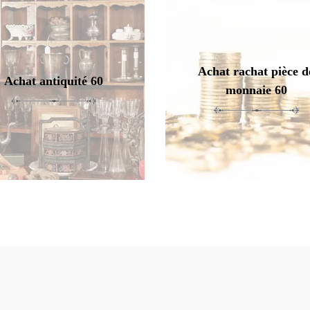
Achat rachat pièce d
Achat antiquité 60
monnaie 60