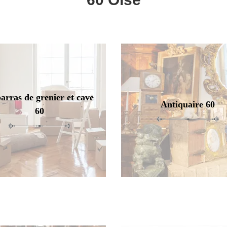
arras de grenier et cave
Antiquaire 60
60