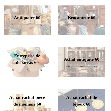
Antiquaire 60
Brocanteur 60
Entreprise de
Achat antiquité 60
débarras 60
Achat rachat pièce
Achat rachat de
de monnaie 60
bijoux 60