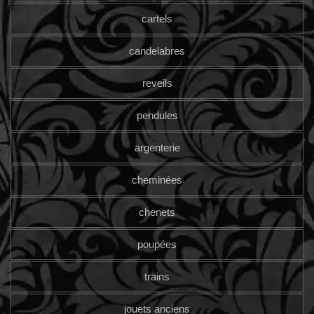
cartels
candelabres
reveils
pendules
argenterie
cheminées
chenets
poupées
trains
jouets anciens