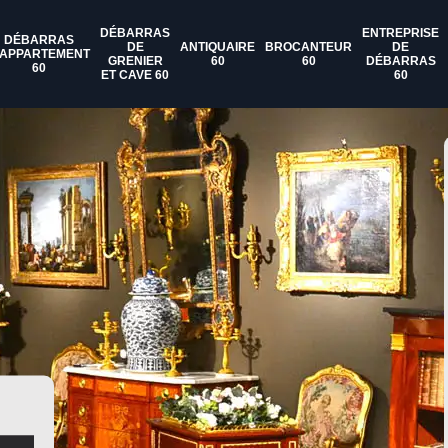
DÉBARRAS
ENTREPRISE
DÉBARRAS
DE
ANTIQUAIRE
BROCANTEUR
DE
'APPARTEMENT
GRENIER
60
60
DÉBARRAS
60
ET CAVE 60
60