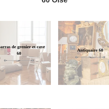
arras de grenier et cave
Antiquaire 60
60