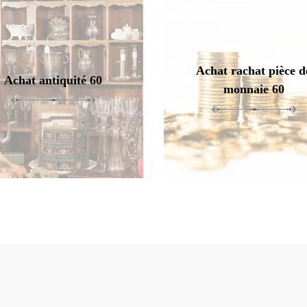
Achat rachat pièce d
Achat antiquité 60
monnaie 60