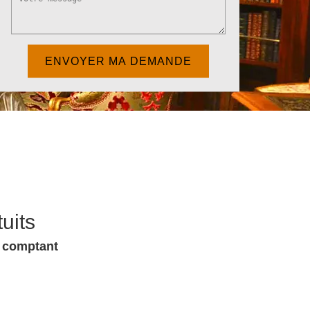
uits
u comptant