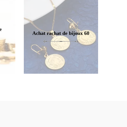
e
Achat rachat de bijoux 60