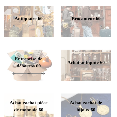
Antiquaire 60
Brocanteur 60
Entreprise de
Achat antiquité 60
débarras 60
Achat rachat pièce
Achat rachat de
de monnaie 60
bijoux 60