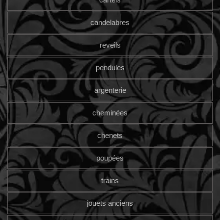
candelabres
reveils
pendules
argenterie
cheminées
chenets
poupées
trains
jouets anciens