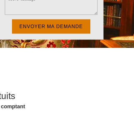
uits
u comptant