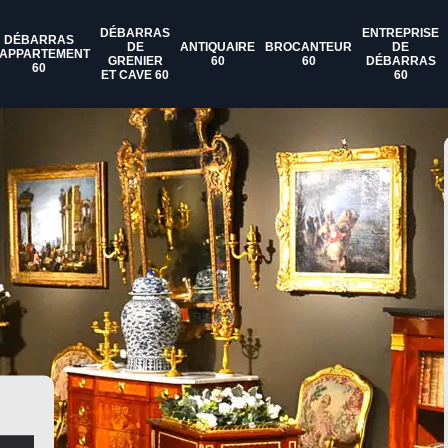
DÉBARRAS
ENTREPRISE
DÉBARRAS
DE
ANTIQUAIRE
BROCANTEUR
DE
'APPARTEMENT
GRENIER
60
60
DÉBARRAS
60
ET CAVE 60
60