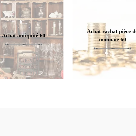
Achat rachat pièce d
Achat antiquité 60
monnaie 60