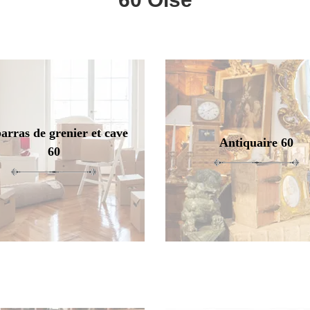
arras de grenier et cave
Antiquaire 60
60