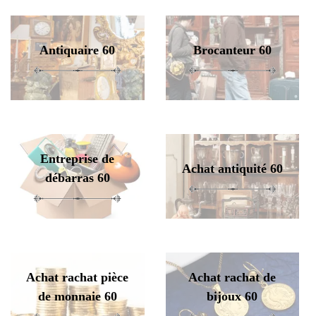
Antiquaire 60
Brocanteur 60
Entreprise de
Achat antiquité 60
débarras 60
Achat rachat pièce
Achat rachat de
de monnaie 60
bijoux 60