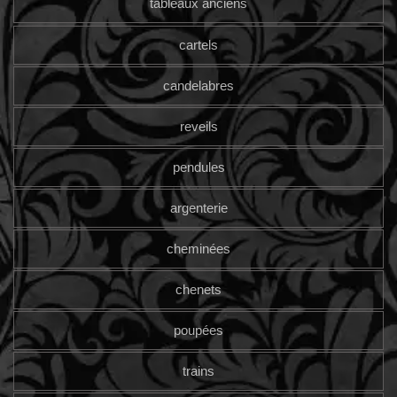
tableaux anciens
cartels
candelabres
reveils
pendules
argenterie
cheminées
chenets
poupées
trains