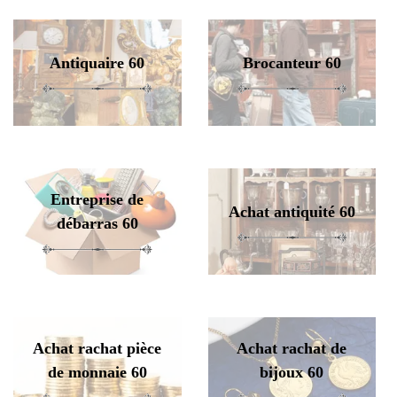
Antiquaire 60
Brocanteur 60
Entreprise de
Achat antiquité 60
débarras 60
Achat rachat pièce
Achat rachat de
de monnaie 60
bijoux 60