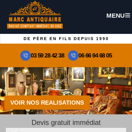
MENU
DE PÈRE EN FILS DEPUIS 1990
03 59 28 42 38
06 66 94 68 05
VOIR NOS REALISATIONS
Devis gratuit immédiat