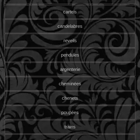
cartels
candelabres
reveils
pendules
argenterie
cheminées
chenets
poupées
trains