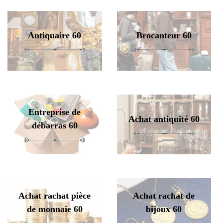
Antiquaire 60
Brocanteur 60
Entreprise de
Achat antiquité 60
débarras 60
Achat rachat pièce
Achat rachat de
de monnaie 60
bijoux 60