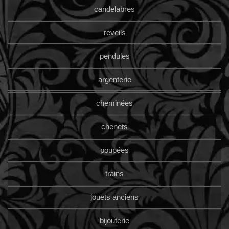
candelabres
reveils
pendules
argenterie
cheminées
chenets
poupées
trains
jouets anciens
bijouterie