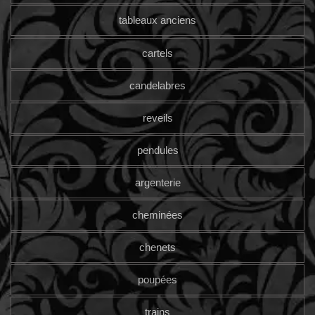
tableaux anciens
cartels
candelabres
reveils
pendules
argenterie
cheminées
chenets
poupées
trains