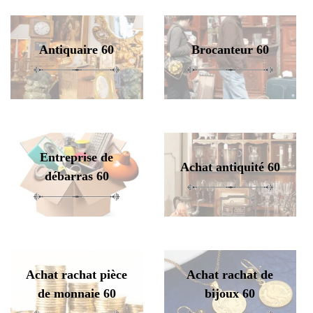
Antiquaire 60
Brocanteur 60
Entreprise de
Achat antiquité 60
débarras 60
Achat rachat pièce
Achat rachat de
de monnaie 60
bijoux 60