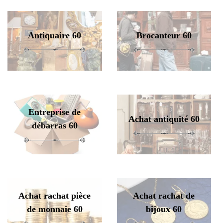
Antiquaire 60
Brocanteur 60
Entreprise de
Achat antiquité 60
débarras 60
Achat rachat pièce
Achat rachat de
de monnaie 60
bijoux 60