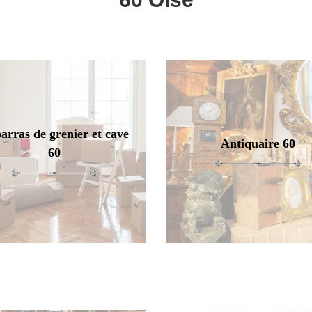
arras de grenier et cave
Antiquaire 60
60