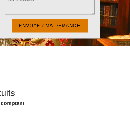
uits
u comptant