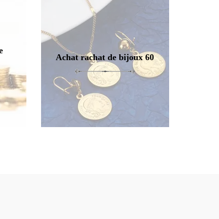
e
Achat rachat de bijoux 60