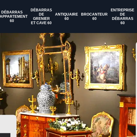
DÉBARRAS
ENTREPRISE
DÉBARRAS
DE
ANTIQUAIRE
BROCANTEUR
DE
'APPARTEMENT
GRENIER
60
60
DÉBARRAS
60
ET CAVE 60
60