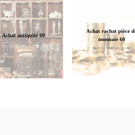
Achat rachat pièce d
Achat antiquité 60
monnaie 60