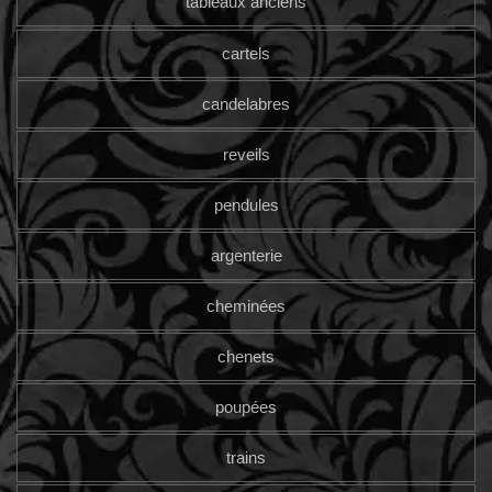
tableaux anciens
cartels
candelabres
reveils
pendules
argenterie
cheminées
chenets
poupées
trains