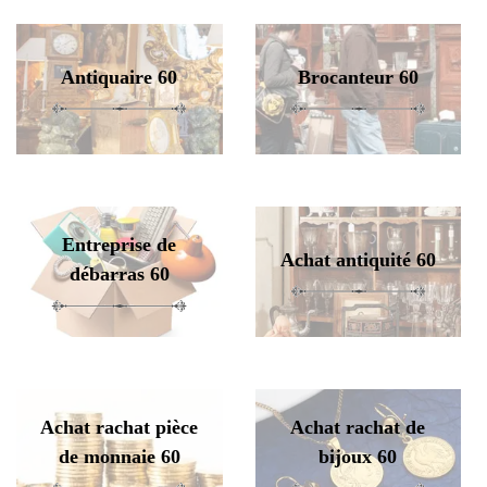
Antiquaire 60
Brocanteur 60
Entreprise de
Achat antiquité 60
débarras 60
Achat rachat pièce
Achat rachat de
de monnaie 60
bijoux 60