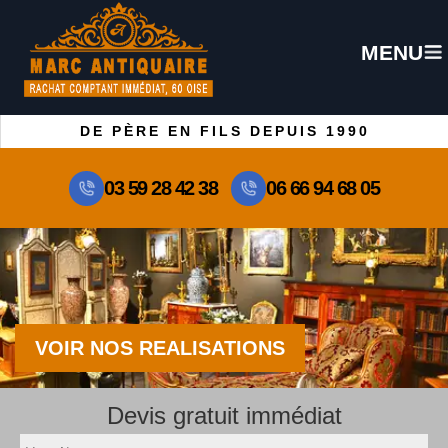
MENU
DE PÈRE EN FILS DEPUIS 1990
03 59 28 42 38
06 66 94 68 05
VOIR NOS REALISATIONS
Devis gratuit immédiat