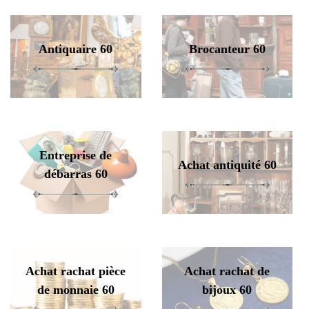
Antiquaire 60
Brocanteur 60
Entreprise de
Achat antiquité 60
débarras 60
Achat rachat pièce
Achat rachat de
de monnaie 60
bijoux 60