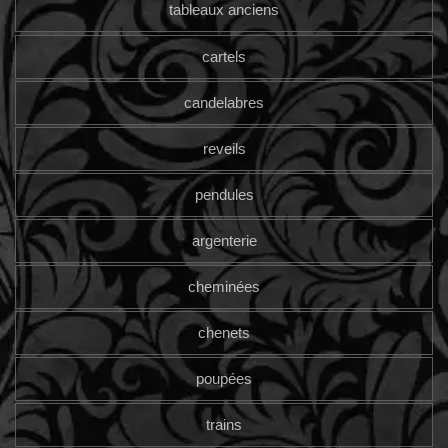
tableaux anciens
cartels
candelabres
reveils
pendules
argenterie
cheminées
chenets
poupées
trains