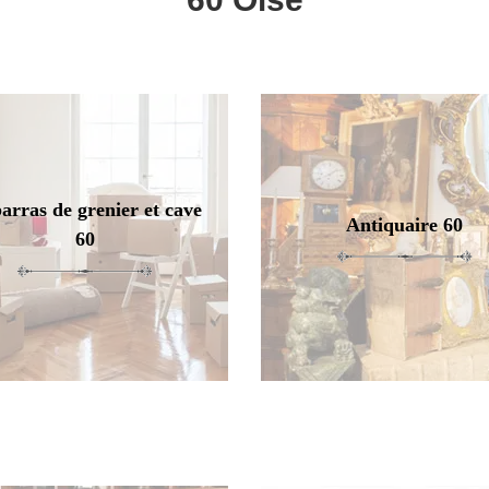
arras de grenier et cave
Antiquaire 60
60