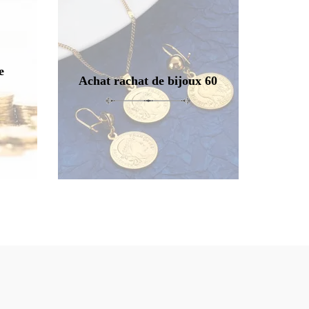
e
Achat rachat de bijoux 60