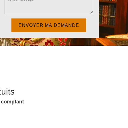
uits
u comptant