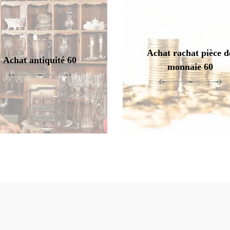
Achat rachat pièce d
Achat antiquité 60
monnaie 60