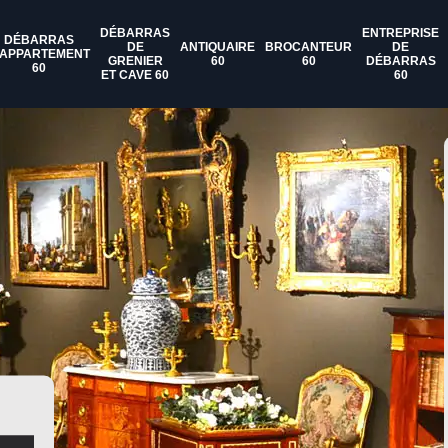
DÉBARRAS
ENTREPRISE
DÉBARRAS
DE
ANTIQUAIRE
BROCANTEUR
DE
'APPARTEMENT
GRENIER
60
60
DÉBARRAS
60
ET CAVE 60
60