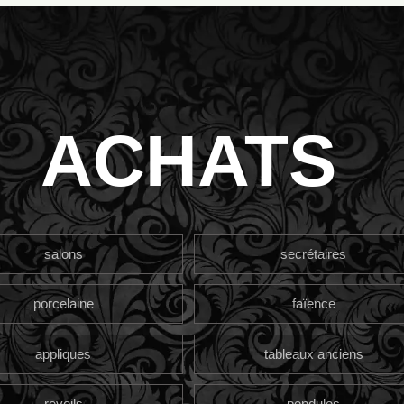
ACHATS
salons
secrétaires
porcelaine
faïence
appliques
tableaux anciens
reveils
pendules