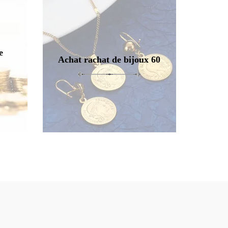
e
Achat rachat de bijoux 60