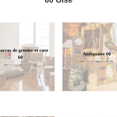
arras de grenier et cave
Antiquaire 60
60