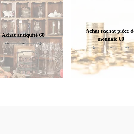
Achat rachat pièce d
Achat antiquité 60
monnaie 60