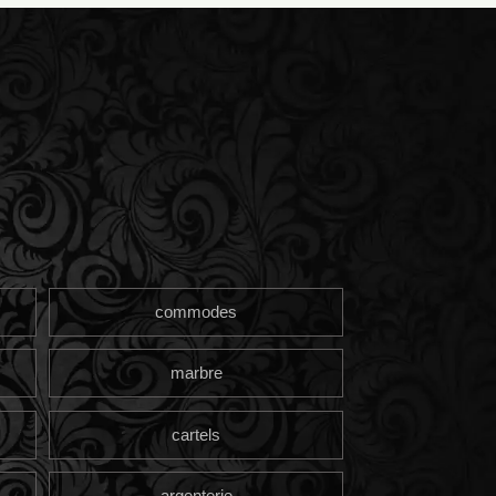
commodes
marbre
cartels
argenterie