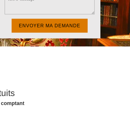
uits
u comptant