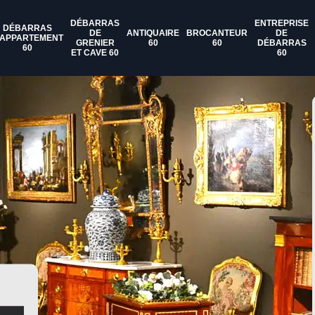
DÉBARRAS
ENTREPRISE
DÉBARRAS
DE
ANTIQUAIRE
BROCANTEUR
DE
'APPARTEMENT
GRENIER
60
60
DÉBARRAS
60
ET CAVE 60
60