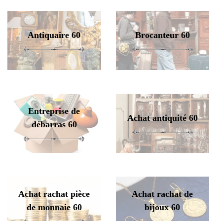
Antiquaire 60
Brocanteur 60
Entreprise de
Achat antiquité 60
débarras 60
Achat rachat pièce
Achat rachat de
de monnaie 60
bijoux 60