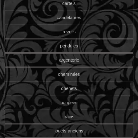
cartels
candelabres
reveils
pendules
argenterie
cheminées
chenets
poupées
trains
jouets anciens