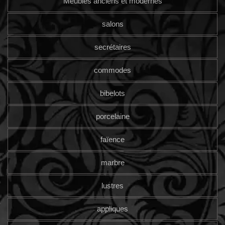
Meubles anciens et modernes
salons
secrétaires
commodes
bibelots
porcelaine
faïence
marbre
lustres
appliques