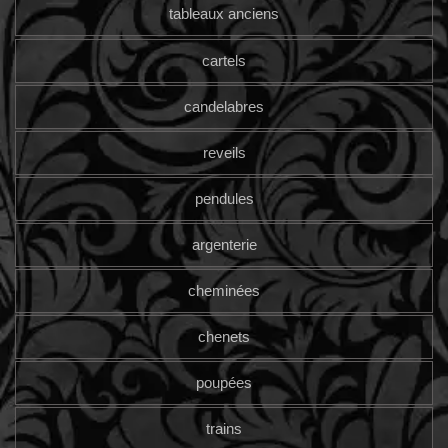
tableaux anciens
cartels
candelabres
reveils
pendules
argenterie
cheminées
chenets
poupées
trains