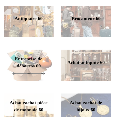
Antiquaire 60
Brocanteur 60
Entreprise de
Achat antiquité 60
débarras 60
Achat rachat pièce
Achat rachat de
de monnaie 60
bijoux 60