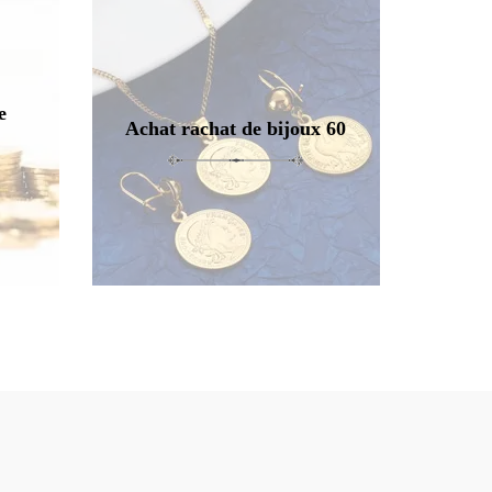
e
Achat rachat de bijoux 60