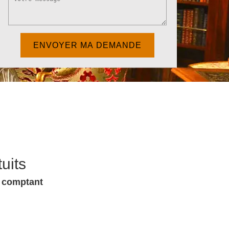
uits
u comptant