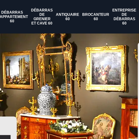
DÉBARRAS
ENTREPRISE
DÉBARRAS
DE
ANTIQUAIRE
BROCANTEUR
DE
'APPARTEMENT
GRENIER
60
60
DÉBARRAS
60
ET CAVE 60
60