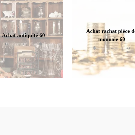
Achat rachat pièce d
Achat antiquité 60
monnaie 60