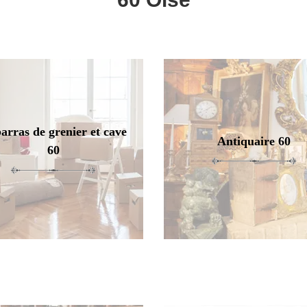
arras de grenier et cave
Antiquaire 60
60