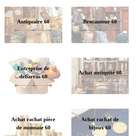
Antiquaire 60
Brocanteur 60
Entreprise de
Achat antiquité 60
débarras 60
Achat rachat pièce
Achat rachat de
de monnaie 60
bijoux 60