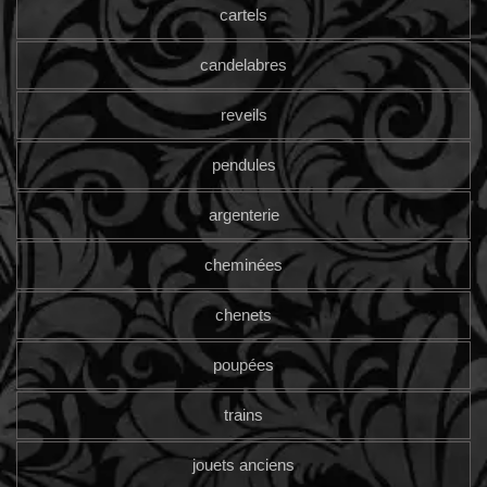
cartels
candelabres
reveils
pendules
argenterie
cheminées
chenets
poupées
trains
jouets anciens