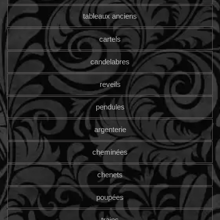
tableaux anciens
cartels
candelabres
reveils
pendules
argenterie
cheminées
chenets
poupées
trains