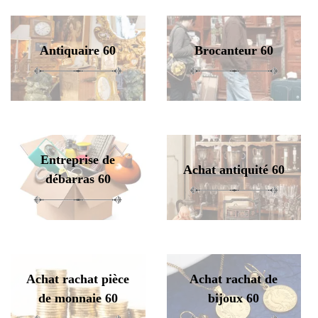
Antiquaire 60
Brocanteur 60
Entreprise de
Achat antiquité 60
débarras 60
Achat rachat pièce
Achat rachat de
de monnaie 60
bijoux 60