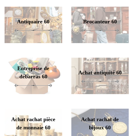
Antiquaire 60
Brocanteur 60
Entreprise de
Achat antiquité 60
débarras 60
Achat rachat pièce
Achat rachat de
de monnaie 60
bijoux 60