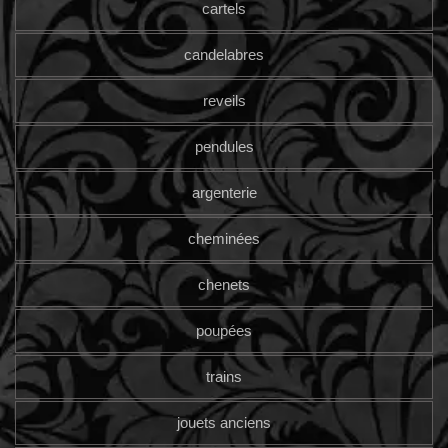
cartels
candelabres
reveils
pendules
argenterie
cheminées
chenets
poupées
trains
jouets anciens