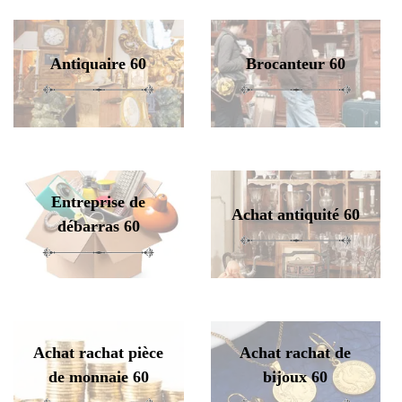
Antiquaire 60
Brocanteur 60
Entreprise de
Achat antiquité 60
débarras 60
Achat rachat pièce
Achat rachat de
de monnaie 60
bijoux 60