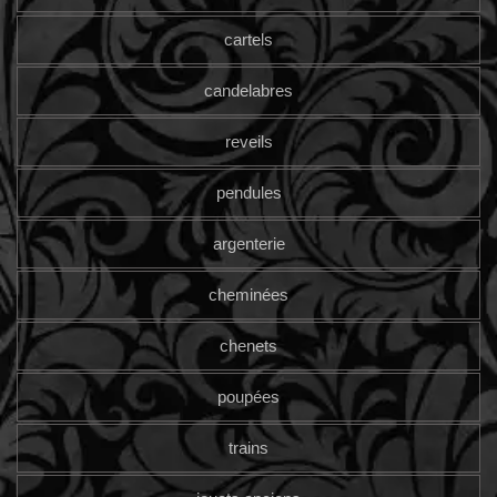
cartels
candelabres
reveils
pendules
argenterie
cheminées
chenets
poupées
trains