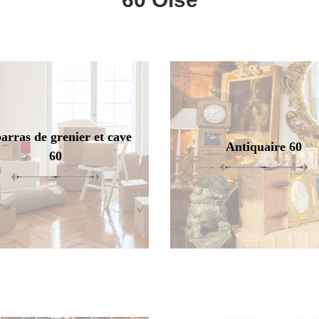
arras de grenier et cave
Antiquaire 60
60