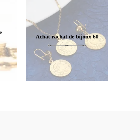
e
Achat rachat de bijoux 60