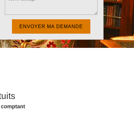
uits
u comptant