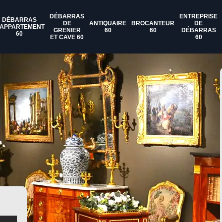
DÉBARRAS
ENTREPRISE
DÉBARRAS
DE
ANTIQUAIRE
BROCANTEUR
DE
'APPARTEMENT
GRENIER
60
60
DÉBARRAS
60
ET CAVE 60
60