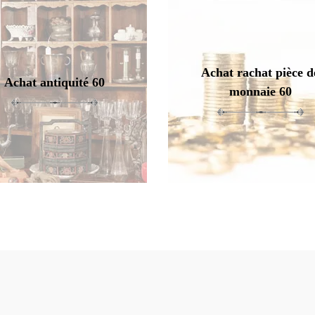
Achat rachat pièce d
Achat antiquité 60
monnaie 60