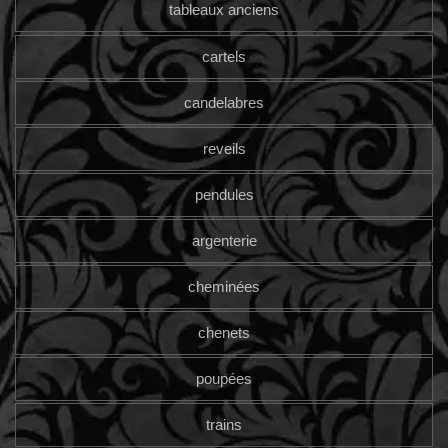
tableaux anciens
cartels
candelabres
reveils
pendules
argenterie
cheminées
chenets
poupées
trains