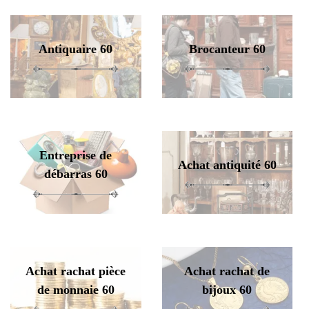
Antiquaire 60
Brocanteur 60
Entreprise de
Achat antiquité 60
débarras 60
Achat rachat pièce
Achat rachat de
de monnaie 60
bijoux 60