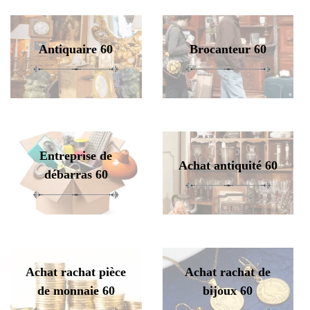
Antiquaire 60
Brocanteur 60
Entreprise de
Achat antiquité 60
débarras 60
Achat rachat pièce
Achat rachat de
de monnaie 60
bijoux 60