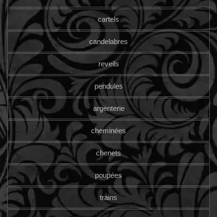
cartels
candelabres
reveils
pendules
argenterie
cheminées
chenets
poupées
trains