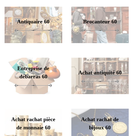
Antiquaire 60
Brocanteur 60
Entreprise de
Achat antiquité 60
débarras 60
Achat rachat pièce
Achat rachat de
de monnaie 60
bijoux 60