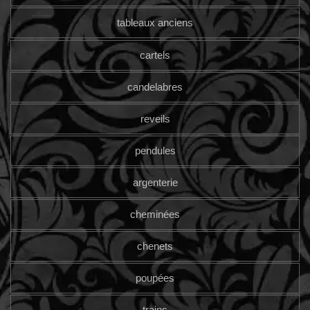
tableaux anciens
cartels
candelabres
reveils
pendules
argenterie
cheminées
chenets
poupées
trains