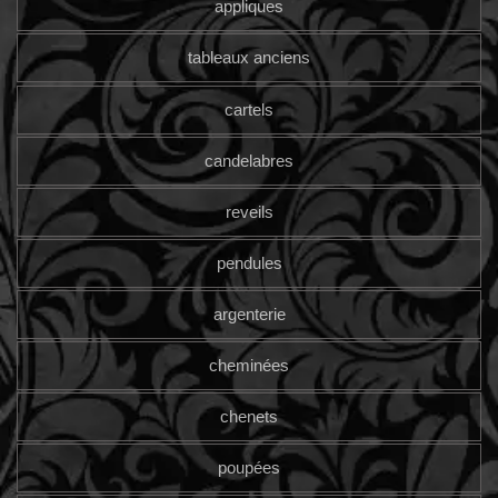
appliques
tableaux anciens
cartels
candelabres
reveils
pendules
argenterie
cheminées
chenets
poupées