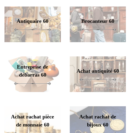
Antiquaire 60
Brocanteur 60
Entreprise de
Achat antiquité 60
débarras 60
Achat rachat pièce
Achat rachat de
de monnaie 60
bijoux 60