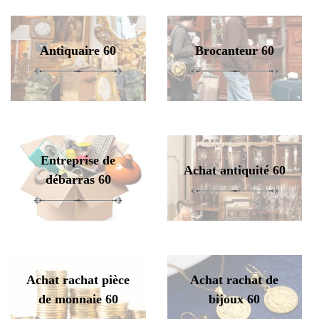
Antiquaire 60
Brocanteur 60
Entreprise de
Achat antiquité 60
débarras 60
Achat rachat pièce
Achat rachat de
de monnaie 60
bijoux 60