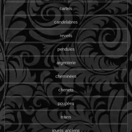
cartels
candelabres
reveils
pendules
argenterie
cheminées
chenets
poupées
trains
jouets anciens