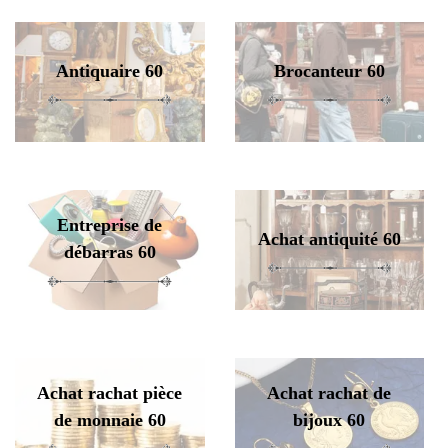
Antiquaire 60
Brocanteur 60
Entreprise de
Achat antiquité 60
débarras 60
Achat rachat pièce
Achat rachat de
de monnaie 60
bijoux 60