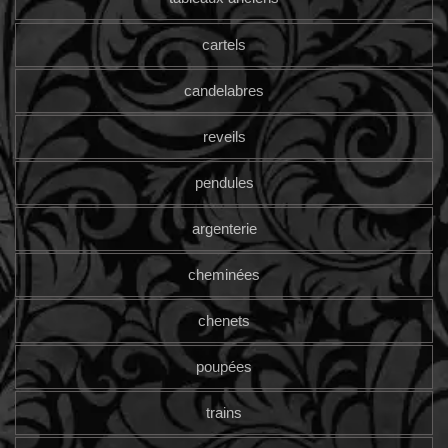
cartels
candelabres
reveils
pendules
argenterie
cheminées
chenets
poupées
trains