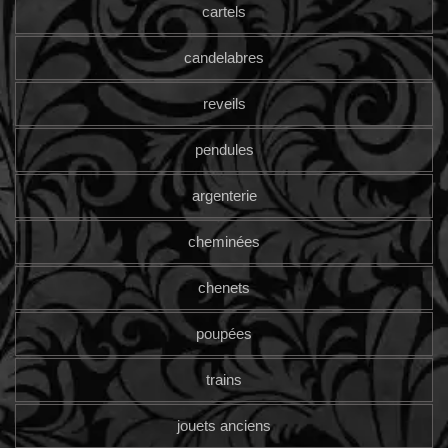
cartels
candelabres
reveils
pendules
argenterie
cheminées
chenets
poupées
trains
jouets anciens