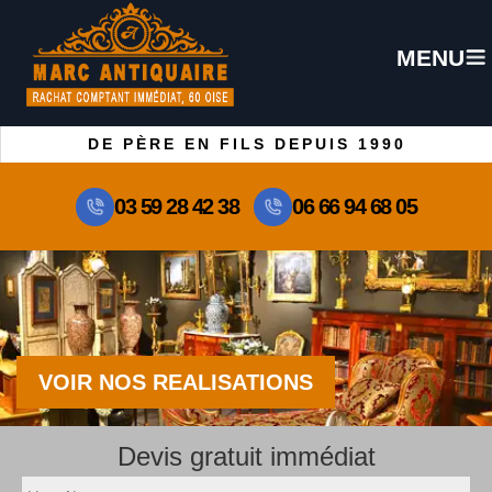
MENU
DE PÈRE EN FILS DEPUIS 1990
03 59 28 42 38
06 66 94 68 05
VOIR NOS REALISATIONS
Devis gratuit immédiat