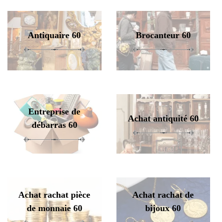
Antiquaire 60
Brocanteur 60
Entreprise de
Achat antiquité 60
débarras 60
Achat rachat pièce
Achat rachat de
de monnaie 60
bijoux 60