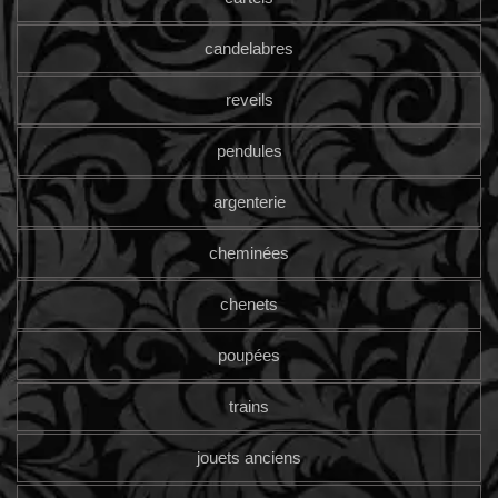
candelabres
reveils
pendules
argenterie
cheminées
chenets
poupées
trains
jouets anciens