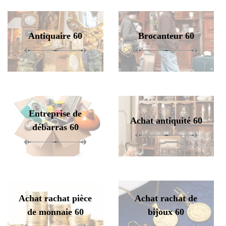
Antiquaire 60
Brocanteur 60
Entreprise de
Achat antiquité 60
débarras 60
Achat rachat pièce
Achat rachat de
de monnaie 60
bijoux 60