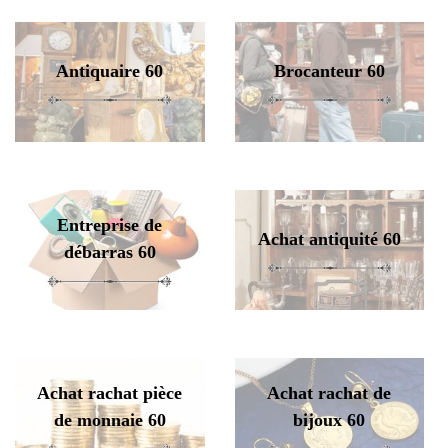
Antiquaire 60
Brocanteur 60
Entreprise de
Achat antiquité 60
débarras 60
Achat rachat pièce
Achat rachat de
de monnaie 60
bijoux 60