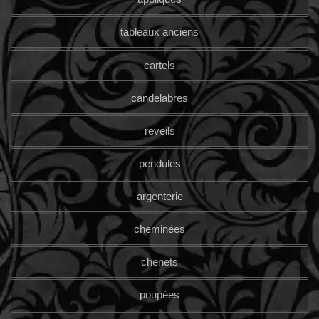
tableaux anciens
cartels
candelabres
reveils
pendules
argenterie
cheminées
chenets
poupées