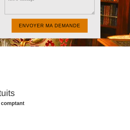
uits
u comptant