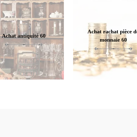
Achat rachat pièce d
Achat antiquité 60
monnaie 60