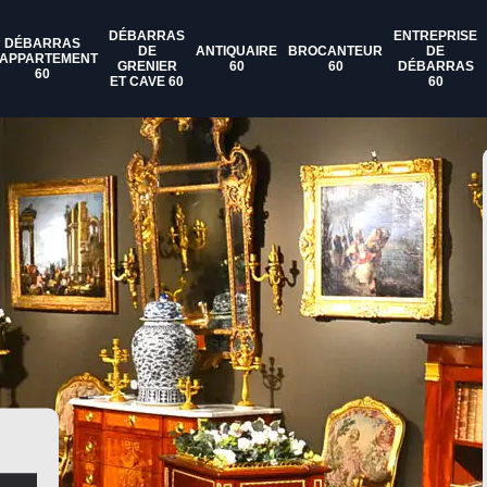
DÉBARRAS
ENTREPRISE
DÉBARRAS
DE
ANTIQUAIRE
BROCANTEUR
DE
'APPARTEMENT
GRENIER
60
60
DÉBARRAS
60
ET CAVE 60
60