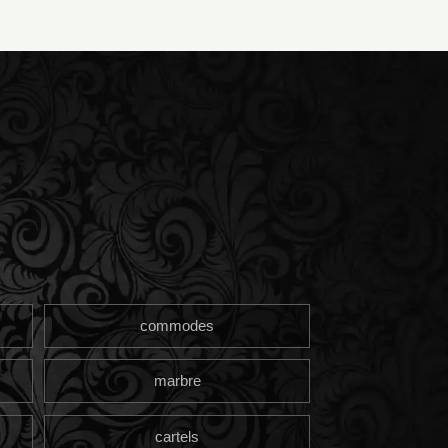
commodes
marbre
cartels