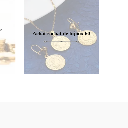
e
Achat rachat de bijoux 60