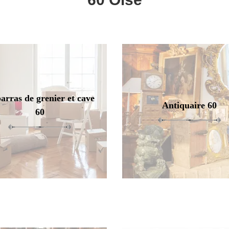
arras de grenier et cave
Antiquaire 60
60