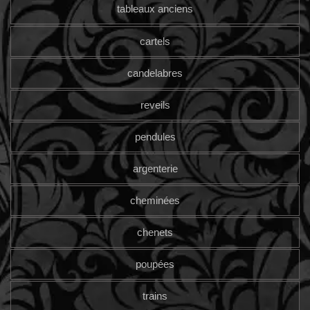
tableaux anciens
cartels
candelabres
reveils
pendules
argenterie
cheminées
chenets
poupées
trains