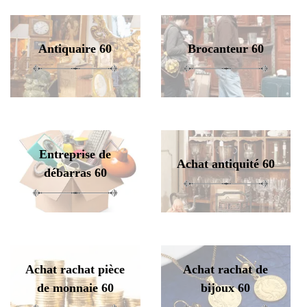
Antiquaire 60
Brocanteur 60
Entreprise de
Achat antiquité 60
débarras 60
Achat rachat pièce
Achat rachat de
de monnaie 60
bijoux 60