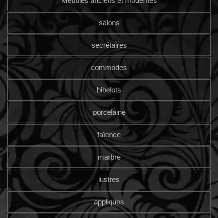
Meubles anciens et modernes
salons
secrétaires
commodes
bibelots
porcelaine
faïence
marbre
lustres
appliques