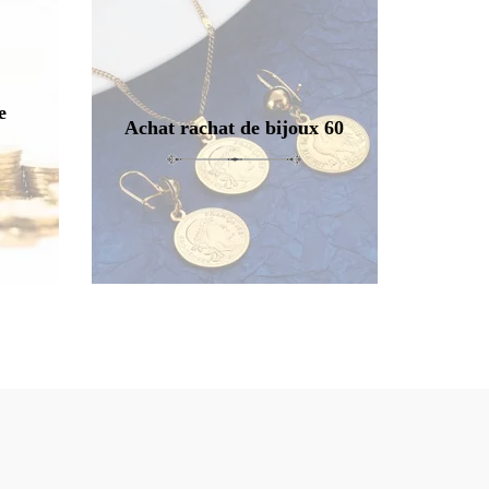
e
Achat rachat de bijoux 60