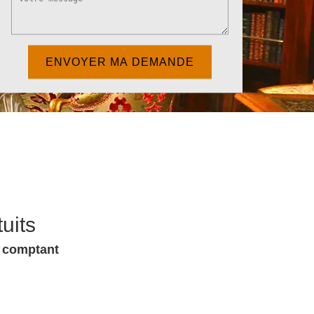
uits
u comptant