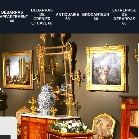
DÉBARRAS
ENTREPRISE
DÉBARRAS
DE
ANTIQUAIRE
BROCANTEUR
DE
'APPARTEMENT
GRENIER
60
60
DÉBARRAS
60
ET CAVE 60
60