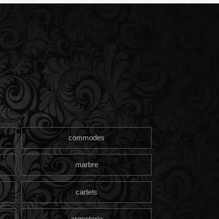
commodes
marbre
cartels
argenterie