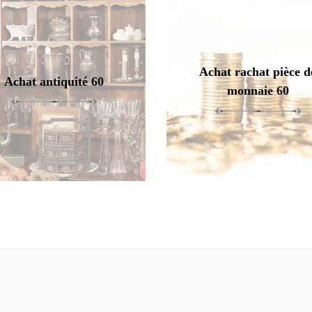
Achat rachat pièce d
Achat antiquité 60
monnaie 60