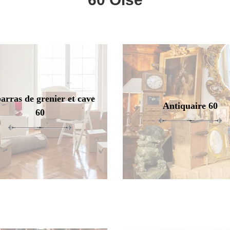
arras de grenier et cave
Antiquaire 60
60