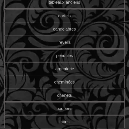
tableaux anciens
cartels
candelabres
reveils
pendules
argenterie
cheminées
chenets
poupées
trains