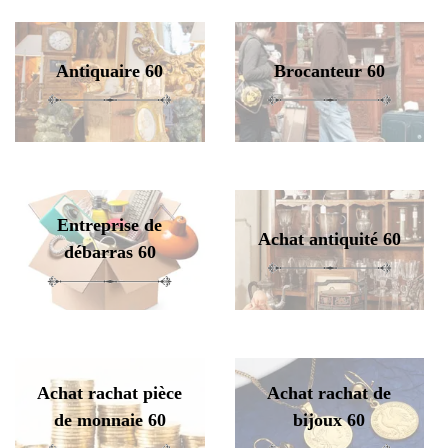
Antiquaire 60
Brocanteur 60
Entreprise de
Achat antiquité 60
débarras 60
Achat rachat pièce
Achat rachat de
de monnaie 60
bijoux 60