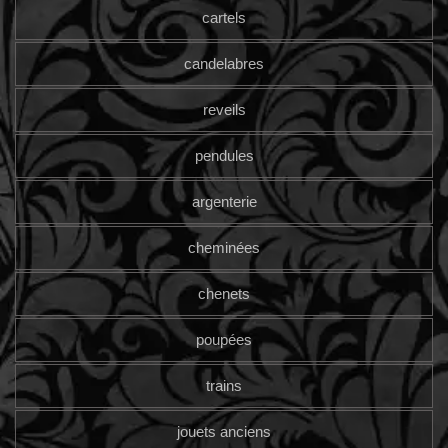
cartels
candelabres
reveils
pendules
argenterie
cheminées
chenets
poupées
trains
jouets anciens