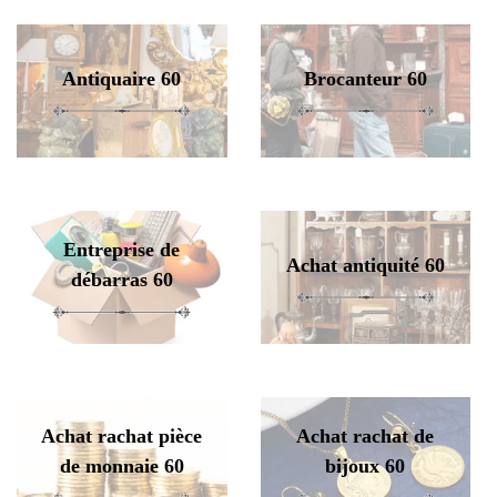
Antiquaire 60
Brocanteur 60
Entreprise de
Achat antiquité 60
débarras 60
Achat rachat pièce
Achat rachat de
de monnaie 60
bijoux 60