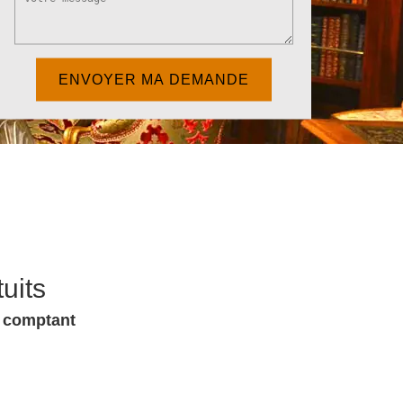
uits
u comptant