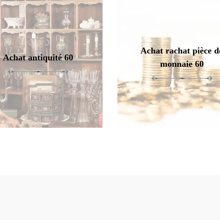
Achat rachat pièce d
Achat antiquité 60
monnaie 60