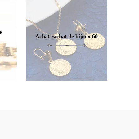
e
Achat rachat de bijoux 60