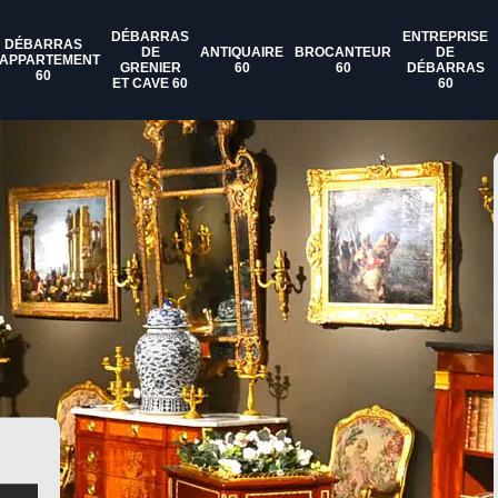
DÉBARRAS
ENTREPRISE
DÉBARRAS
DE
ANTIQUAIRE
BROCANTEUR
DE
'APPARTEMENT
GRENIER
60
60
DÉBARRAS
60
ET CAVE 60
60