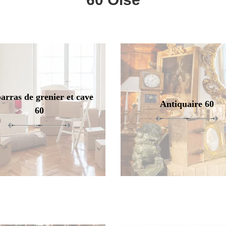
arras de grenier et cave
Antiquaire 60
60