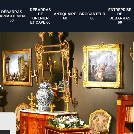
DÉBARRAS
ENTREPRISE
DÉBARRAS
DE
ANTIQUAIRE
BROCANTEUR
DE
'APPARTEMENT
GRENIER
60
60
DÉBARRAS
60
ET CAVE 60
60