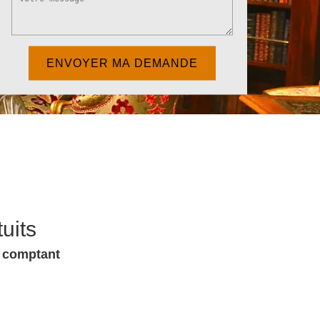
uits
u comptant