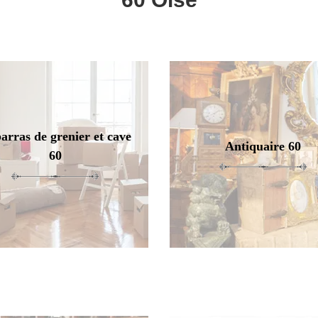
arras de grenier et cave
Antiquaire 60
60