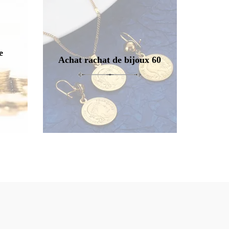
e
Achat rachat de bijoux 60