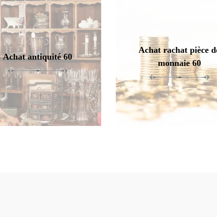
Achat rachat pièce d
Achat antiquité 60
monnaie 60