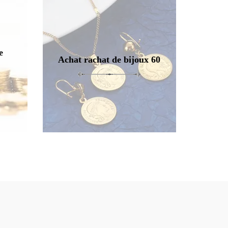
e
Achat rachat de bijoux 60