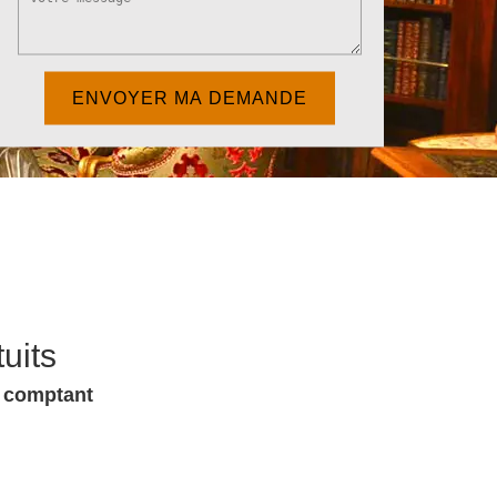
uits
u comptant