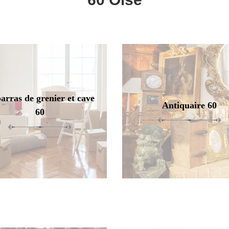
arras de grenier et cave
Antiquaire 60
60