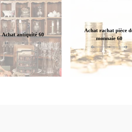
Achat rachat pièce d
Achat antiquité 60
monnaie 60