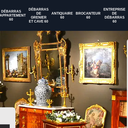
DÉBARRAS
ENTREPRISE
DÉBARRAS
DE
ANTIQUAIRE
BROCANTEUR
DE
'APPARTEMENT
GRENIER
60
60
DÉBARRAS
60
ET CAVE 60
60