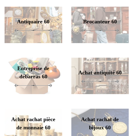
Antiquaire 60
Brocanteur 60
Entreprise de
Achat antiquité 60
débarras 60
Achat rachat pièce
Achat rachat de
de monnaie 60
bijoux 60