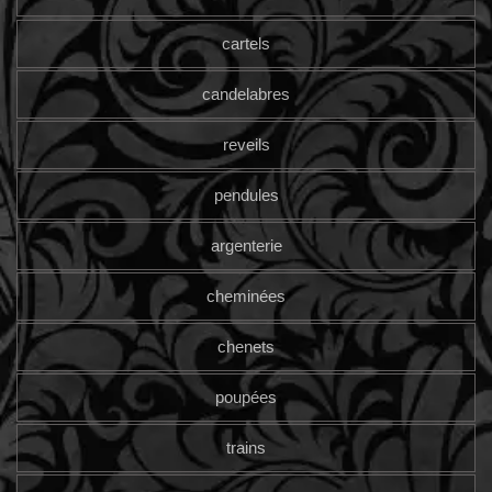
cartels
candelabres
reveils
pendules
argenterie
cheminées
chenets
poupées
trains