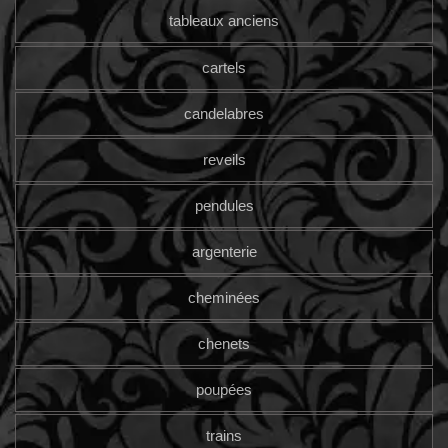
tableaux anciens
cartels
candelabres
reveils
pendules
argenterie
cheminées
chenets
poupées
trains