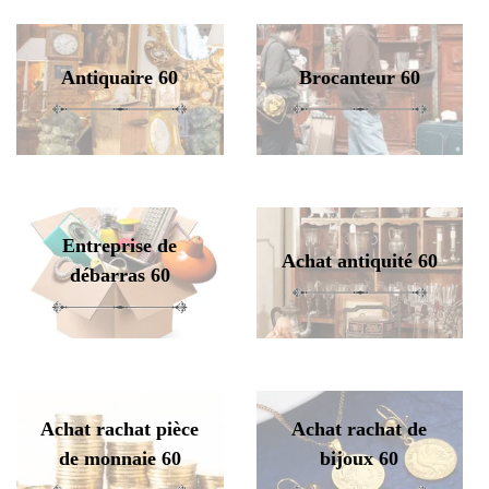
Antiquaire 60
Brocanteur 60
Entreprise de
Achat antiquité 60
débarras 60
Achat rachat pièce
Achat rachat de
de monnaie 60
bijoux 60