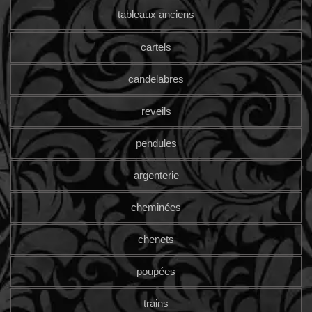
tableaux anciens
cartels
candelabres
reveils
pendules
argenterie
cheminées
chenets
poupées
trains