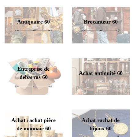
Antiquaire 60
Brocanteur 60
Entreprise de
Achat antiquité 60
débarras 60
Achat rachat pièce
Achat rachat de
de monnaie 60
bijoux 60