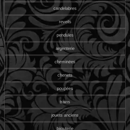
candelabres
reveils
pendules
argenterie
cheminées
chenets
poupées
trains
jouets anciens
bijouterie