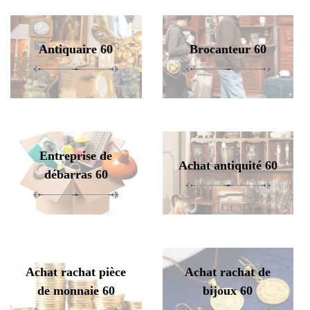
Antiquaire 60
Brocanteur 60
Entreprise de
Achat antiquité 60
débarras 60
Achat rachat pièce
Achat rachat de
de monnaie 60
bijoux 60