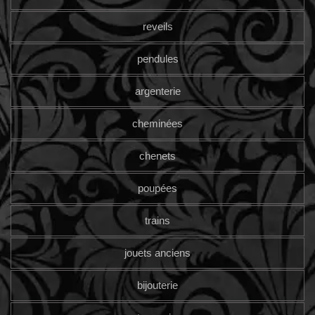
reveils
pendules
argenterie
cheminées
chenets
poupées
trains
jouets anciens
bijouterie