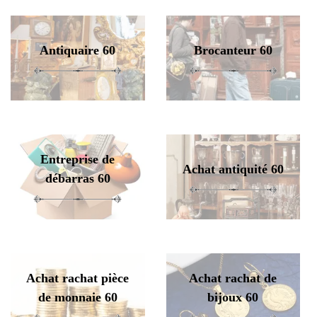
Antiquaire 60
Brocanteur 60
Entreprise de
Achat antiquité 60
débarras 60
Achat rachat pièce
Achat rachat de
de monnaie 60
bijoux 60