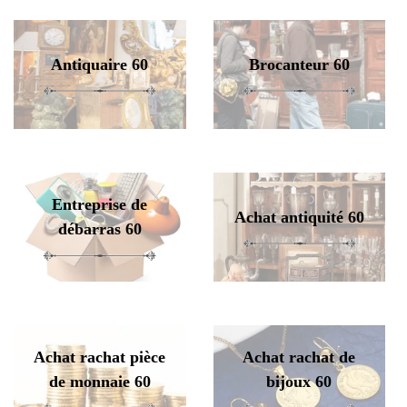
Antiquaire 60
Brocanteur 60
Entreprise de
Achat antiquité 60
débarras 60
Achat rachat pièce
Achat rachat de
de monnaie 60
bijoux 60