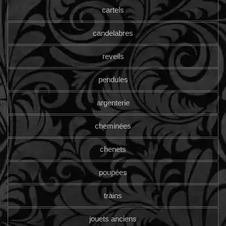
cartels
candelabres
reveils
pendules
argenterie
cheminées
chenets
poupées
trains
jouets anciens