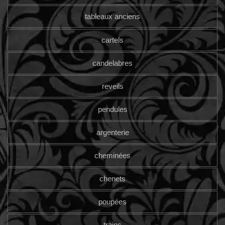
tableaux anciens
cartels
candelabres
reveils
pendules
argenterie
cheminées
chenets
poupées
trains