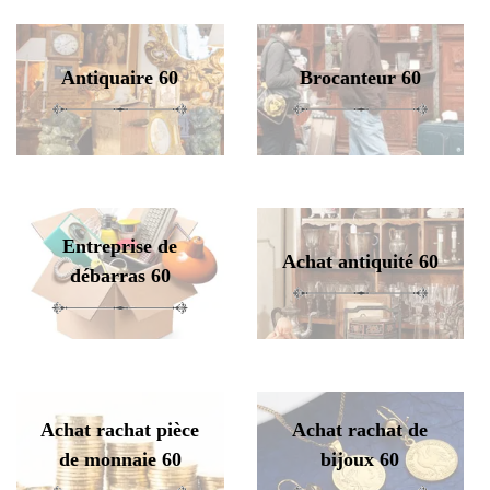
Antiquaire 60
Brocanteur 60
Entreprise de
Achat antiquité 60
débarras 60
Achat rachat pièce
Achat rachat de
de monnaie 60
bijoux 60