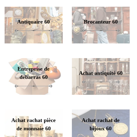
Antiquaire 60
Brocanteur 60
Entreprise de
Achat antiquité 60
débarras 60
Achat rachat pièce
Achat rachat de
de monnaie 60
bijoux 60