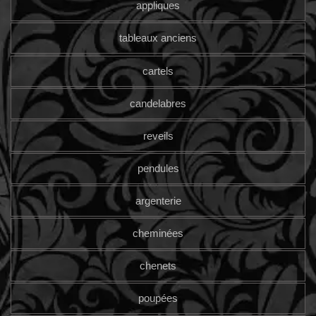
appliques
tableaux anciens
cartels
candelabres
reveils
pendules
argenterie
cheminées
chenets
poupées