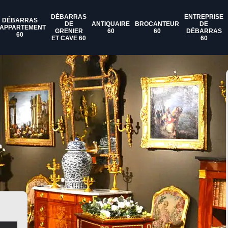
DÉBARRAS
ENTREPRISE
DÉBARRAS
DE
ANTIQUAIRE
BROCANTEUR
DE
'APPARTEMENT
GRENIER
60
60
DÉBARRAS
60
ET CAVE 60
60