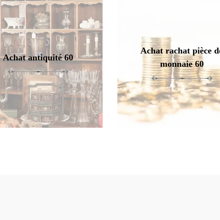
Achat rachat pièce d
Achat antiquité 60
monnaie 60