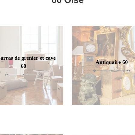
arras de grenier et cave
Antiquaire 60
60