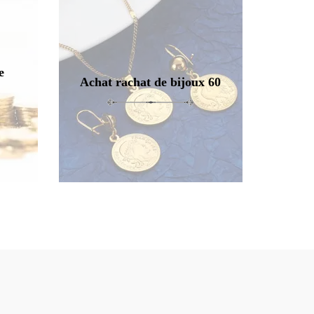
e
Achat rachat de bijoux 60