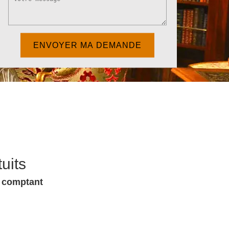
uits
u comptant