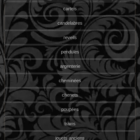
cartels
candelabres
reveils
pendules
argenterie
cheminées
chenets
poupées
trains
jouets anciens