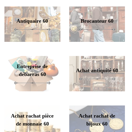
Antiquaire 60
Brocanteur 60
Entreprise de
Achat antiquité 60
débarras 60
Achat rachat pièce
Achat rachat de
de monnaie 60
bijoux 60